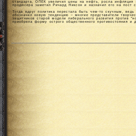
стандарта, ОПЕК увеличил цены на нефть, росла инфляция и
продюсера заметил Ричард Никсон и назначил его на пост с
Тогда вдруг политика перестала быть чем-то скучным, ведь
обозначил новую тенденцию – многие представители творчес
защитников старой модели либерального развития против "н
приобрела форму острого общественного противостояния и д