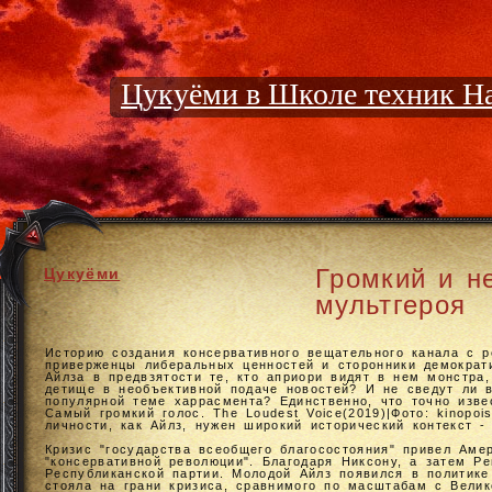
Цукуёми в Школе техник Н
Громкий и н
Цукуёми
мультгероя
Историю создания консервативного вещательного канала с р
приверженцы либеральных ценностей и сторонники демократи
Айлза в предвзятости те, кто априори видят в нем монстра,
детище в необъективной подаче новостей? И не сведут ли в
популярной теме харрасмента? Единственно, что точно изве
Самый громкий голос. The Loudest Voice(2019)|Фото: kinopois
личности, как Айлз, нужен широкий исторический контекст 
Кризис "государства всеобщего благосостояния" привел Аме
"консервативной революции". Благодаря Никсону, а затем Р
Республиканской партии. Молодой Айлз появился в политике
стояла на грани кризиса, сравнимого по масштабам с Велик