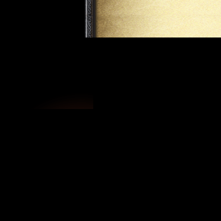
Новости про Цукуёми
|