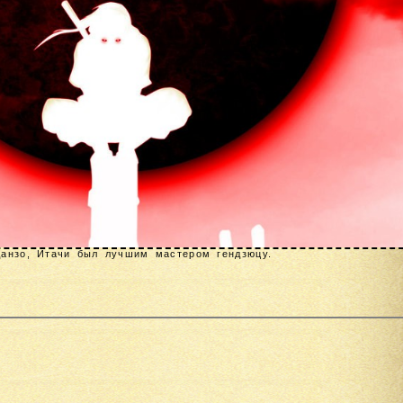
Данзо, Итачи был лучшим мастером гендзюцу.