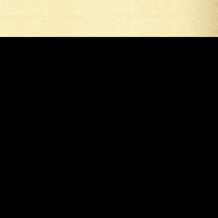
Цукуёми
© 2026