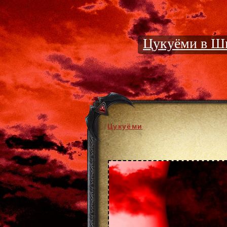
Цукуёми в Шк
Цукуёми