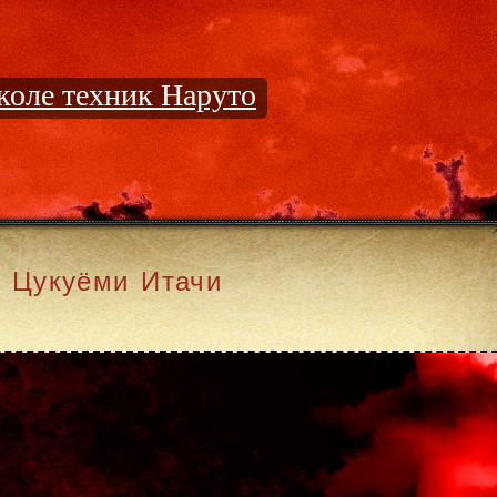
оле техник Наруто
Цукуёми Итачи